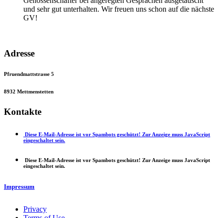
Genossenschafter bei angeregten Gesprächen ausgetauscht
und sehr gut unterhalten. Wir freuen uns schon auf die nächste
GV!
Adresse
Pfruendmatt
strasse 5
8932 Mettmenstetten
Kontakte
Diese E-Mail-Adresse ist vor Spambots geschützt! Zur Anzeige muss JavaScript
eingeschaltet sein.
Diese E-Mail-Adresse ist vor Spambots geschützt! Zur Anzeige muss JavaScript
eingeschaltet sein.
Impressum
Privacy
Terms of Use